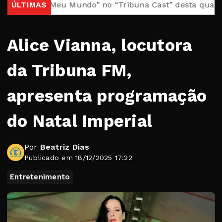
“Brasil, Meu Mundo” no “Tribuna Cast” desta quarta
ÚLTIMAS
Ca
Alice Vianna, locutora
da Tribuna FM,
apresenta programação
do Natal Imperial
Por
Beatriz Dias
Publicado em 18/12/2025 17:22
Entretenimento