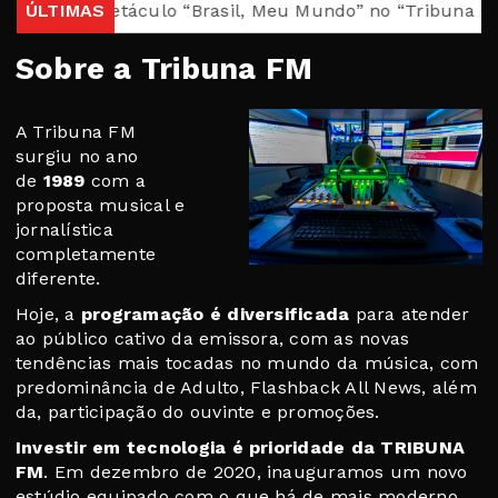
ional e o espetáculo “Brasil, Meu Mundo” no “Tribuna Cas
ÚLTIMAS
Sobre a Tribuna FM
A Tribuna FM
surgiu no ano
de
1989
com a
proposta musical e
jornalística
completamente
diferente.
Hoje, a
programação é diversificada
para atender
ao público cativo da emissora, com as novas
tendências mais tocadas no mundo da música, com
predominância de Adulto, Flashback All News, além
da, participação do ouvinte e promoções.
Investir em tecnologia é prioridade da TRIBUNA
FM
. Em dezembro de 2020, inauguramos um novo
estúdio equipado com o que há de mais moderno