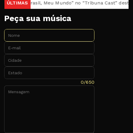
petáculo “Brasil, Meu Mundo” no “Tribuna Cast” desta qua
ÚLTIMAS
Peça sua música
Nome:
E-mail:
Cidade:
Estado:
Mensagem:
0/650