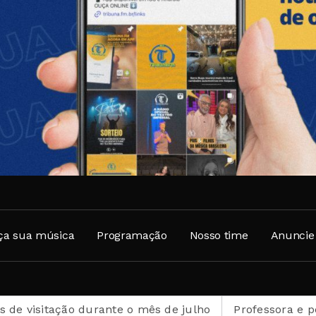
ça sua música
Programação
Nosso time
Anuncie
isitação durante o mês de julho
Professora e pesquis