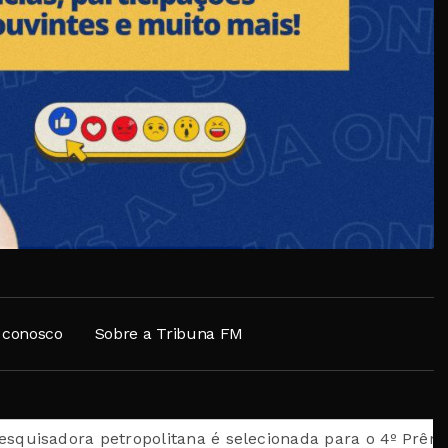
 conosco
Sobre a Tribuna FM
adora petropolitana é selecionada para o 4º Prêmio Rio 