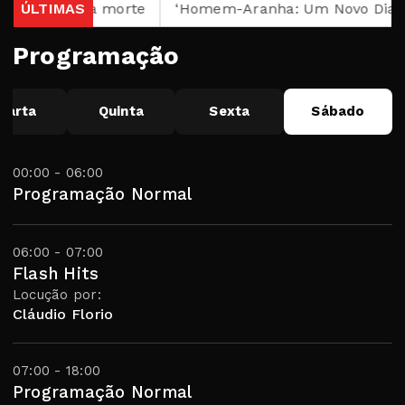
rte após sua morte
ÚLTIMAS
‘Homem-Aranha: Um Novo Dia’ se t
Programação
uarta
Quinta
Sexta
Sábado
00:00 - 06:00
Programação Normal
06:00 - 07:00
Flash Hits
Locução por:
Cláudio Florio
07:00 - 18:00
Programação Normal