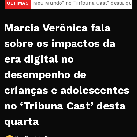
rasil, Meu Mundo” no “Tribuna Cast” desta quarta
ÚLTIMAS
Cas
Marcia Verônica fala
sobre os impactos da
era digital no
desempenho de
crianças e adolescentes
no ‘Tribuna Cast’ desta
quarta