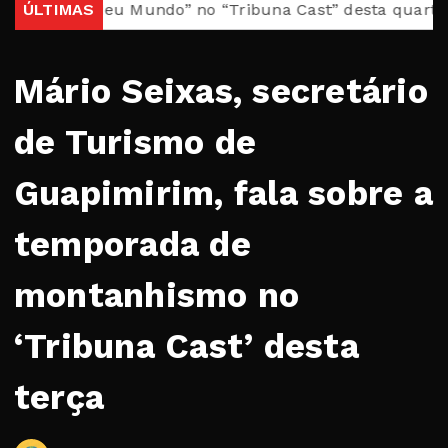
asil, Meu Mundo” no “Tribuna Cast” desta quarta
ÚLTIMAS
Casa
Mário Seixas, secretário
de Turismo de
Guapimirim, fala sobre a
temporada de
montanhismo no
‘Tribuna Cast’ desta
terça