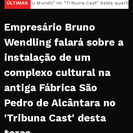
sil, Meu Mundo” no “Tribuna Cast” desta quarta
ÚLTIMAS
Casa 
Empresário Bruno
Wendling falará sobre a
instalação de um
complexo cultural na
antiga Fábrica São
Pedro de Alcântara no
'Tribuna Cast' desta