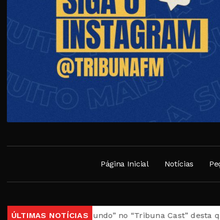
Página Inicial
Notícias
Pe
sil, Meu Mundo” no “Tribuna Cast” desta quarta
ÚLTIMAS NOTÍCIAS
Casa d