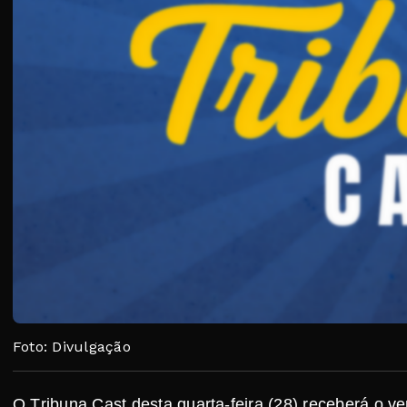
Foto: Divulgação
O Tribuna Cast desta quarta-feira (28) receberá o 