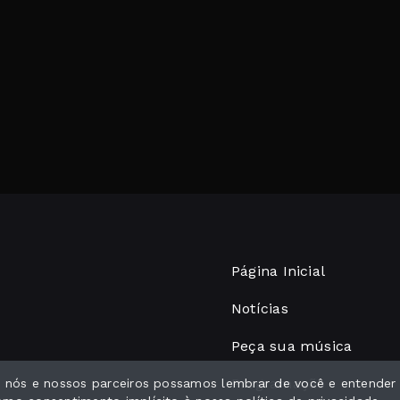
Página Inicial
Notícias
Peça sua música
Programação
ue nós e nossos parceiros possamos lembrar de você e entender