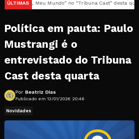
Brasil, Meu Mundo” no “Tribuna Cast” desta quarta
ÚLTIMAS
Cas
Política em pauta: Paulo
Mustrangi é o
entrevistado do Tribuna
Cast desta quarta
Por
Beatriz Dias
Publicado em 13/01/2026 20:46
Novidades