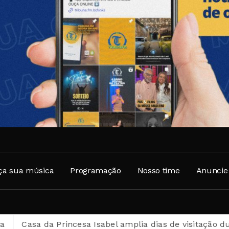
ça sua música
Programação
Nosso time
Anuncie
incesa Isabel amplia dias de visitação durante o mês de 