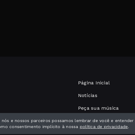
Página Inicial
Notícias
Peça sua música
Programação
ue nós e nossos parceiros possamos lembrar de você e entender
como consentimento implícito à nossa
política de privacidade
.