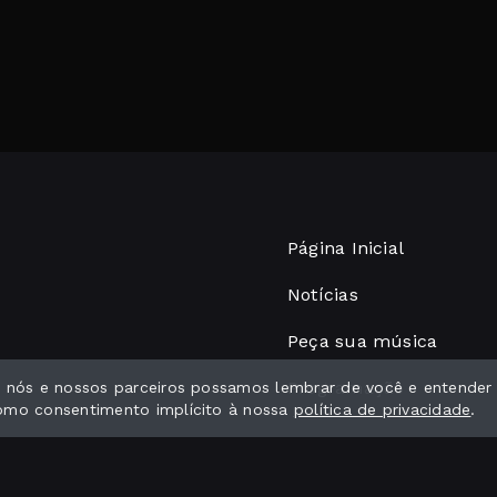
Página Inicial
Notícias
Peça sua música
Programação
ue nós e nossos parceiros possamos lembrar de você e entender
como consentimento implícito à nossa
política de privacidade
.