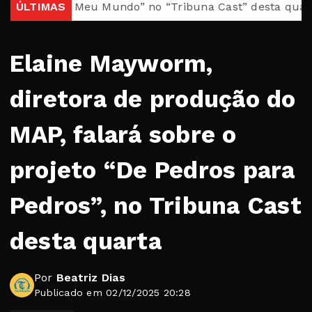
Brasil, Meu Mundo” no “Tribuna Cast” desta quarta
ÚLTIMAS
Cas
Elaine Mayworm,
diretora de produção do
MAP, falará sobre o
projeto “De Pedros para
Pedros”, no Tribuna Cast
desta quarta
Por
Beatriz Dias
Publicado em 02/12/2025 20:28