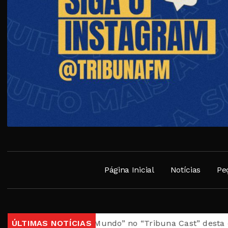
Página Inicial
Notícias
Pe
sil, Meu Mundo” no “Tribuna Cast” desta quarta
ÚLTIMAS NOTÍCIAS
Casa d