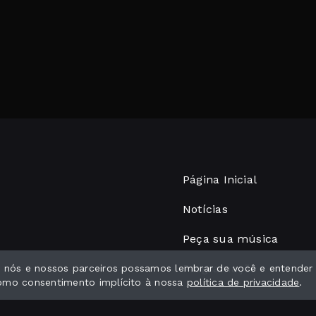
Página Inicial
Notícias
Peça sua música
Programação
ue nós e nossos parceiros possamos lembrar de você e entender
como consentimento implícito à nossa
política de privacidade
.