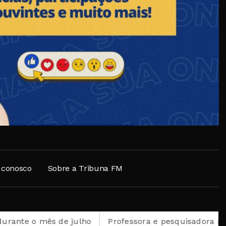
 conosco
Sobre a Tribuna FM
e julho
Professora e pesquisadora petropolitana é se