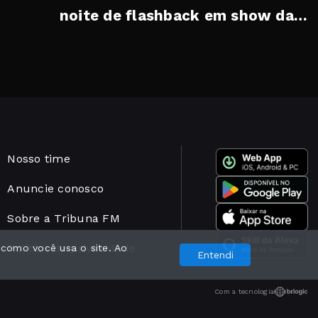
noite de flashback em show da
banda Serial Funkers
Nosso time
Anuncie conosco
Sobre a Tribuna FM
Política de privacidade
 como você usa o site. Ao
Entendi
Com a tecnologia