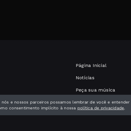
Página Inicial
Notícias
Peça sua música
Programação
ue nós e nossos parceiros possamos lembrar de você e entender
como consentimento implícito à nossa
política de privacidade
.