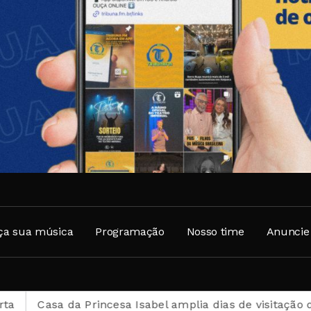
ça sua música
Programação
Nosso time
Anuncie
rincesa Isabel amplia dias de visitação durante o mês d